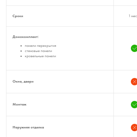
Сроки
1 ме
Домокомплект:
панели перекрытия
стеновые панели
кровельные панели
Окна, двери
Монтаж
Наружняя отделка